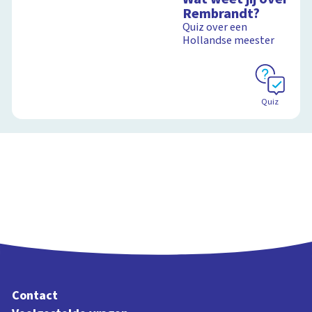
schoolplaat over de
Rembrandt?
geheimen van dit
Quiz over een
grote schilderij van
Hollandse meester
Rembrandt
Schoolplaat
Schoolplaat
Quiz
Contact