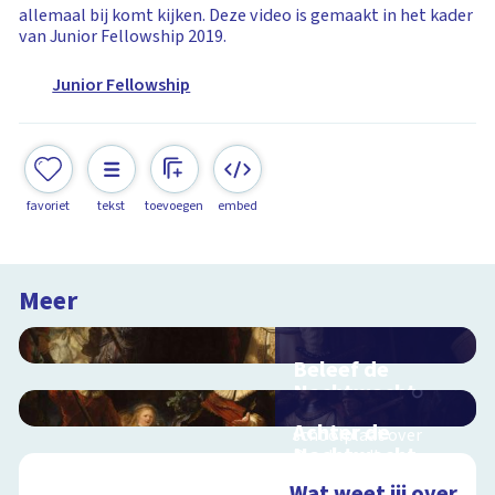
allemaal bij komt kijken. Deze video is gemaakt in het kader
van Junior Fellowship 2019.
Junior Fellowship
favoriet
tekst
toevoegen
embed
Meer
Beleef de
Nachtwacht
Interactieve
Achter de
schoolplaat over
Nachtwacht
Rembrandts
meesterwerk
Interactieve
Wat weet jij over