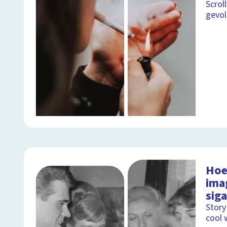
Scrol
gevol
Hoe
ima
siga
Story
cool 