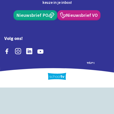
keuze in je inbox!
Nieuwsbrief PO
Nieuwsbrief VO
Volg ons!
Extra's
Schooltv biedt meer
Quiz
Schoolplaat
Tijd
dan video's! Ontdek
onze extra inhoud: