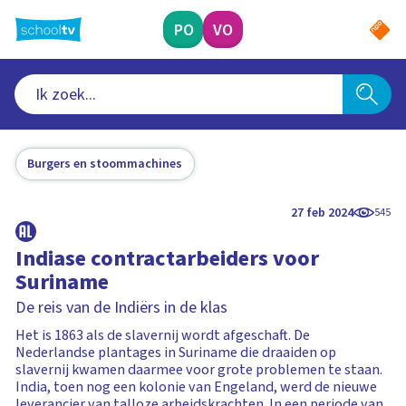
Ga
naar
PO
VO
hoofdinhoud
Burgers en stoommachines
27 feb 2024
545
Indiase contractarbeiders voor
Suriname
De reis van de Indiërs in de klas
Het is 1863 als de slavernij wordt afgeschaft. De
Nederlandse plantages in Suriname die draaiden op
slavernij kwamen daarmee voor grote problemen te staan.
India, toen nog een kolonie van Engeland, werd de nieuwe
leverancier van talloze arbeidskrachten. In een periode van