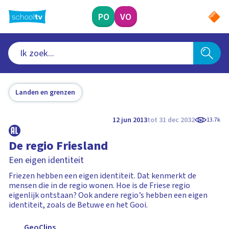
Ga
naar
PO
VO
hoofdinhoud
Landen en grenzen
12 jun 2013
tot 31 dec 2032
13.7k
De regio Friesland
Een eigen identiteit
Friezen hebben een eigen identiteit. Dat kenmerkt de
mensen die in de regio wonen. Hoe is de Friese regio
eigenlijk ontstaan? Ook andere regio’s hebben een eigen
identiteit, zoals de Betuwe en het Gooi.
GeoClips