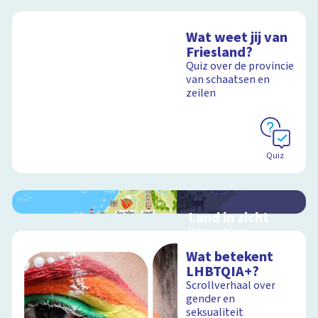
Wat weet jij van
Friesland?
Quiz over de provincie
van schaatsen en
zeilen
Quiz
Land in zicht
Interactieve
schoolplaat over de
Wat betekent
twaalf provincies van
LHBTQIA+?
Nederland
Scrollverhaal over
gender en
seksualiteit