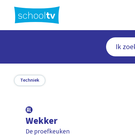
Ga
naar
hoofdinhoud
Techniek
Wekker
De proefkeuken