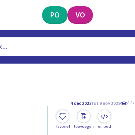
PO
VO
3.8k
4 dec 2022
tot 9 nov 2029
favoriet
toevoegen
embed