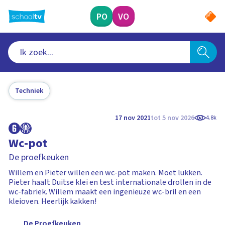
Ga
naar
PO
VO
hoofdinhoud
Techniek
17 nov 2021
tot 5 nov 2026
4.8k
Wc-pot
De proefkeuken
Willem en Pieter willen een wc-pot maken. Moet lukken.
Pieter haalt Duitse klei en test internationale drollen in de
wc-fabriek. Willem maakt een ingenieuze wc-bril en een
kleioven. Heerlijk kakken!
De Proefkeuken