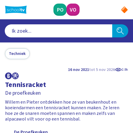
Ga
naar
PO
VO
hoofdinhoud
Techniek
16 nov 2021
tot 5 nov 2026
2.8k
Tennisracket
De proefkeuken
Willem en Pieter ontdekken hoe ze van beukenhout en
koeiendarmen een tennisracket kunnen maken. Ze leren
hoe ze de snaren moeten spannen en maken zelfs van
alpacawol vilt voor op een tennisbal.
De Proefkeuken