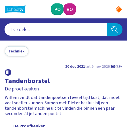
Ga
naar
PO
VO
hoofdinhoud
Techniek
20 dec 2021
tot 5 nov 2026
5.9k
Tandenborstel
De proefkeuken
Willem vindt dat tandenpoetsen teveel tijd kost, dat moet
veel sneller kunnen. Samen met Pieter besluit hij een
tandenborstelmachine uit te vinden die binnen een paar
seconden ál je tanden poetst.
De Proefkeuken