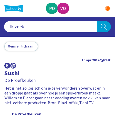
Ga
naar
PO
VO
hoofdinhoud
Mens en lichaam
16 apr 2017
9.4k
Sushi
De Proefkeuken
Het is net zo logisch om je te verwonderen over wat er in
een dropje gaat als over hoe je een spijkerbroek maakt.
Willem en Pieter gaan naast voedingswaren ook kijken naar
niet-eetbare producten. Bron: BlazHoffski/Dahl TV
De Proefkeuken