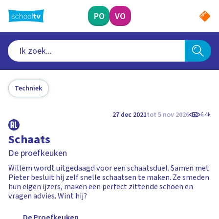
Ga
naar
PO
VO
hoofdinhoud
Techniek
27 dec 2021
tot 5 nov 2026
6.4k
Schaats
De proefkeuken
Willem wordt uitgedaagd voor een schaatsduel. Samen met
Pieter besluit hij zelf snelle schaatsen te maken. Ze smeden
hun eigen ijzers, maken een perfect zittende schoen en
vragen advies. Wint hij?
De Proefkeuken