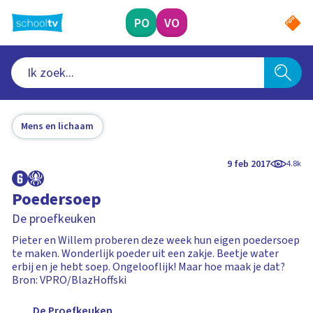
Ga
naar
PO
VO
hoofdinhoud
Mens en lichaam
9 feb 2017
4.8k
Poedersoep
De proefkeuken
Pieter en Willem proberen deze week hun eigen poedersoep
te maken. Wonderlijk poeder uit een zakje. Beetje water
erbij en je hebt soep. Ongelooflijk! Maar hoe maak je dat?
Bron: VPRO/BlazHoffski
De Proefkeuken