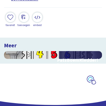
favoriet
toevoegen
embed
Meer
PatsBoemKledder!
Speel het spel en leer
over techniek
Schoolplaat