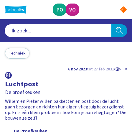
Ga
naar
PO
VO
hoofdinhoud
Techniek
6 nov 2023
tot 27 feb 2031
3.5k
Luchtpost
De proefkeuken
Willem en Pieter willen pakketten en post door de lucht
gaan bezorgen en richten hun eigen vliegtuigbezorgdienst
op. Er is één klein probleem: hoe kom je aan vliegtuigen? Die
bouwen ze zelf!
De Proefkeuken