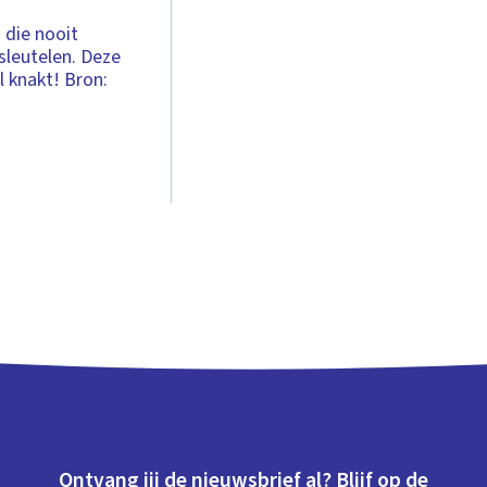
 die nooit
sleutelen. Deze
 knakt! Bron:
Ontvang jij de nieuwsbrief al? Blijf op de