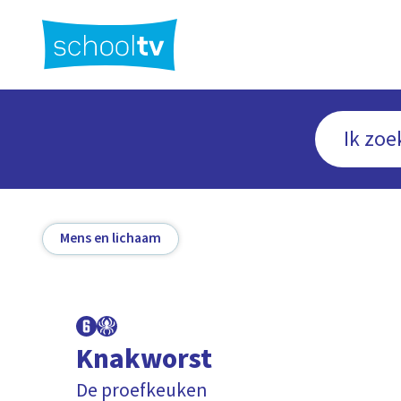
Ga
naar
hoofdinhoud
Mens en lichaam
Knakworst
De proefkeuken