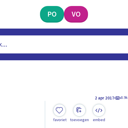
PO
VO
8.9k
2 apr 2017
favoriet
toevoegen
embed