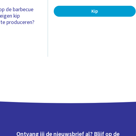
 op de barbecue
Kip
eigen kip
 te produceren?
Ontvang jij de nieuwsbrief al? Blijf op de