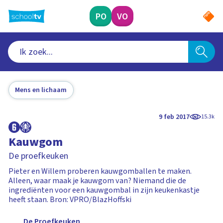
Ga
naar
PO
VO
hoofdinhoud
Mens en lichaam
9 feb 2017
15.3k
Kauwgom
De proefkeuken
Pieter en Willem proberen kauwgomballen te maken.
Alleen, waar maak je kauwgom van? Niemand die de
ingrediënten voor een kauwgombal in zijn keukenkastje
heeft staan. Bron: VPRO/BlazHoffski
De Proefkeuken