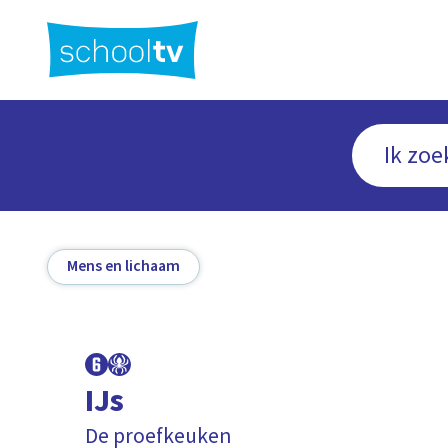
Ga
naar
hoofdinhoud
Mens en lichaam
IJs
De proefkeuken