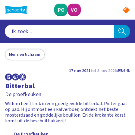
Ga
naar
PO
VO
hoofdinhoud
Mens en lichaam
17 nov 2021
tot 5 nov 2026
3.4k
Bitterbal
De proefkeuken
Willem heeft trek in een goedgevulde bitterbal. Pieter gaat
op pad. Hij ontmoet een kalverboer, ontdekt het beste
mosterdzaad en goddelijke bouillon. En de krokante korst
komt uit de beschuitbakkerij!
De Proefkeuken