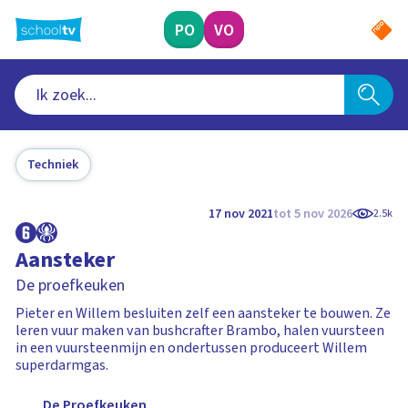
Ga
naar
PO
VO
hoofdinhoud
Techniek
17 nov 2021
tot 5 nov 2026
2.5k
Aansteker
De proefkeuken
Pieter en Willem besluiten zelf een aansteker te bouwen. Ze
leren vuur maken van bushcrafter Brambo, halen vuursteen
in een vuursteenmijn en ondertussen produceert Willem
superdarmgas.
De Proefkeuken