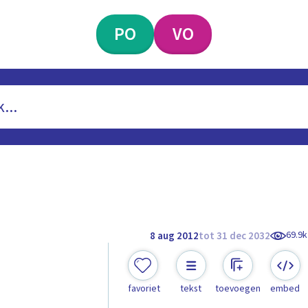
PO
VO
69.9k
8 aug 2012
tot 31 dec 2032
favoriet
tekst
toevoegen
embed