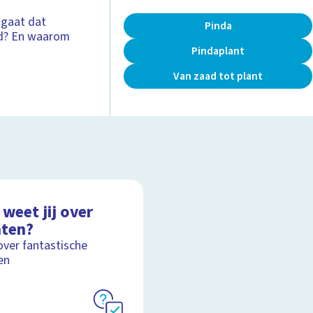
 gaat dat
Pinda
nd? En waarom
Pindaplant
Van zaad tot plant
weet jij over
nten?
over fantastische
en