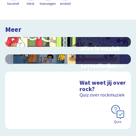
favoriet
tekst
toevoegen
embed
Meer
Alles is muziek
Interactieve
schoolplaat over
Letterliedjes
muziekinstrumenten
oefenspel
en muziekstijlen
Oefen met de
Wat weet jij over
woorden en klanken
rock?
uit Letterliedjes
Quiz over rockmuziek
Schoolplaat
Schoolplaat
Quiz