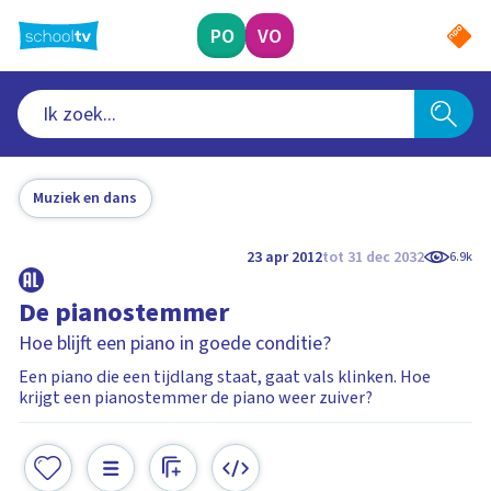
Ga
naar
PO
VO
hoofdinhoud
Muziek en dans
23 apr 2012
tot 31 dec 2032
6.9k
De pianostemmer
Hoe blijft een piano in goede conditie?
Een piano die een tijdlang staat, gaat vals klinken. Hoe
krijgt een pianostemmer de piano weer zuiver?