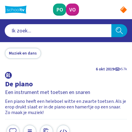
Ga
naar
PO
VO
hoofdinhoud
Muziek en dans
6 okt 2019
5.7k
De piano
Een instrument met toetsen en snaren
Een piano heeft een heleboel witte en zwarte toetsen. Als je
erop drukt slaat er in de piano een hamertje op een snaar.
Zo maak je muziek!