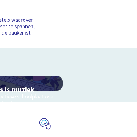
ketels waarover
sser te spannen,
t de paukenist
es is muziek
actieve schoolplaat over
ekinstrumenten en
kstijlen
Schoolplaat