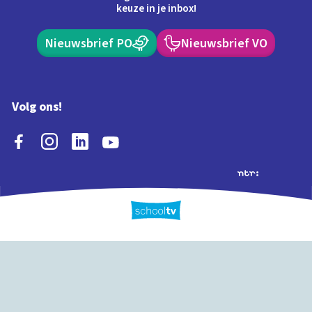
keuze in je inbox!
Nieuwsbrief PO
Nieuwsbrief VO
Volg ons!
Extra's
Schooltv biedt meer
Quiz
Schoolplaat
Tijd
dan video's! Ontdek
onze extra inhoud: