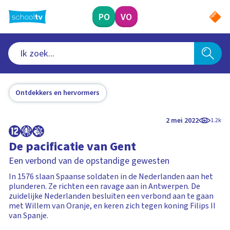
Ga
naar
PO
VO
hoofdinhoud
Ontdekkers en hervormers
2 mei 2022
1.2k
De pacificatie van Gent
Een verbond van de opstandige gewesten
In 1576 slaan Spaanse soldaten in de Nederlanden aan het
plunderen. Ze richten een ravage aan in Antwerpen. De
zuidelijke Nederlanden besluiten een verbond aan te gaan
met Willem van Oranje, en keren zich tegen koning Filips II
van Spanje.