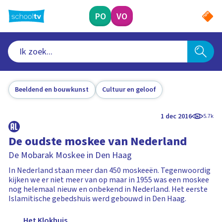
Ga
naar
PO
VO
hoofdinhoud
Beeldend en bouwkunst
Cultuur en geloof
1 dec 2016
5.7k
De oudste moskee van Nederland
De Mobarak Moskee in Den Haag
In Nederland staan meer dan 450 moskeeën. Tegenwoordig
kijken we er niet meer van op maar in 1955 was een moskee
nog helemaal nieuw en onbekend in Nederland. Het eerste
Islamitische gebedshuis werd gebouwd in Den Haag.
Het Klokhuis