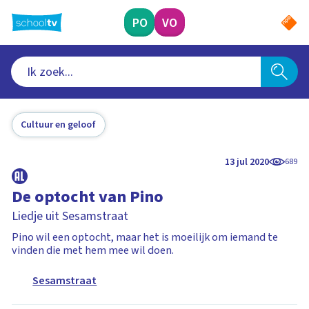
Ga
naar
PO
VO
hoofdinhoud
Cultuur en geloof
13 jul 2020
689
De optocht van Pino
Liedje uit Sesamstraat
Pino wil een optocht, maar het is moeilijk om iemand te
vinden die met hem mee wil doen.
Sesamstraat