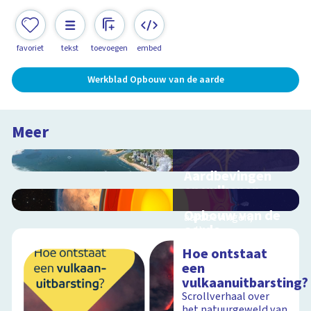
favoriet
tekst
toevoegen
embed
Werkblad Opbouw van de aarde
Meer
Aardbevingen
en vulkanen
Hoe ontstaan
Opbouw van de
aardbevingen,
aarde
vulkanen en
tsunami's?
Interactieve
Hoe ontstaat
schoolplaat over
een
aardlagen
vulkaanuitbarsting?
Scrollverhaal over
Schoolplaat
het natuurgeweld van