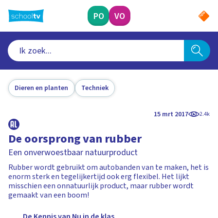
Ga
naar
PO
VO
hoofdinhoud
Dieren en planten
Techniek
15 mrt 2017
2.4k
De oorsprong van rubber
Een onverwoestbaar natuurproduct
Rubber wordt gebruikt om autobanden van te maken, het is
enorm sterk en tegelijkertijd ook erg flexibel. Het lijkt
misschien een onnatuurlijk product, maar rubber wordt
gemaakt van een boom!
De Kennis van Nu in de klas