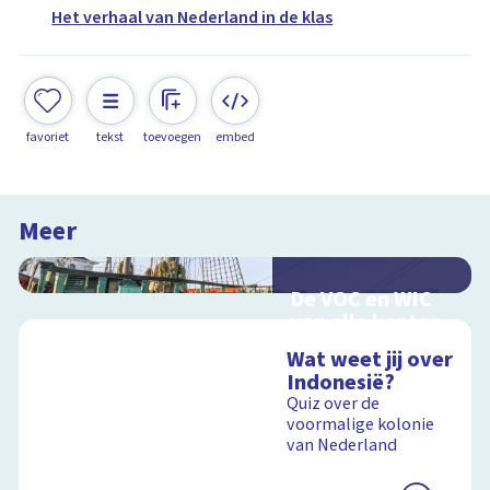
Het verhaal van Nederland in de klas
favoriet
tekst
toevoegen
embed
Meer
De VOC en WIC
van alle kanten
Handel en oorlog
Wat weet jij over
over zee
Indonesië?
Quiz over de
voormalige kolonie
van Nederland
Schoolplaat