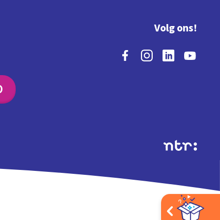
Volg ons!
O
Extra's