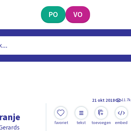
PO
VO
11.7k
21 okt 2018
ranje
favoriet
tekst
toevoegen
embed
Gerards