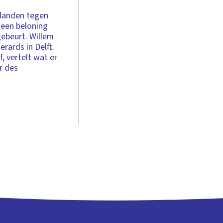
rlanden tegen
t een beloning
gebeurt. Willem
rards in Delft.
, vertelt wat er
r des