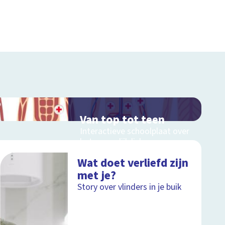
Van top tot teen
Interactieve schoolplaat over
het menselijk lichaam
Wat doet verliefd zijn
met je?
Schoolplaat
Story over vlinders in je buik