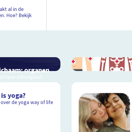
kt al in de
n. Hoe? Bekijk
lichaam: organen
ractieve schoolplaat
s je organen
 is yoga?
 over de yoga way of life
Schoolplaat