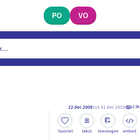
PO
VO
3.9k
22 dec 2008
tot 31 dec 2032
favoriet
tekst
toevoegen
embed