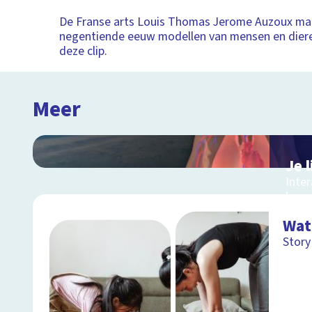
De Franse arts Louis Thomas Jerome Auzoux maa
negentiende eeuw modellen van mensen en diere
deze clip.
Meer
Je 
Inte
lang
Wat
Story