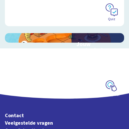
Quiz
Jouw
ecologische
voetafdruk
Ontdek hoe jouw
levensstijl invloed
heeft op de aarde
Schoolplaat
Contact
Veelgestelde vragen