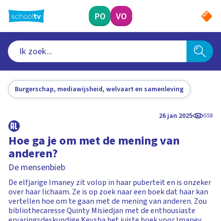
Ga
naar
PO
VO
hoofdinhoud
Burgerschap, mediawijsheid, welvaart en samenleving
26 jan 2025
558
Hoe ga je om met de mening van
anderen?
De mensenbieb
De elfjarige Imaney zit volop in haar puberteit en is onzeker
over haar lichaam. Ze is op zoek naar een boek dat haar kan
vertellen hoe om te gaan met de mening van anderen. Zou
bibliothecaresse Quinty Misiedjan met de enthousiaste
ervaringsdeskundige Keysha het juiste boek voor Imaney