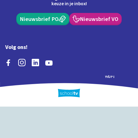
keuze in je inbox!
Nieuwsbrief PO
Nieuwsbrief VO
Volg ons!
Extra's
Schooltv biedt meer
Quiz
Schoolplaat
Tijd
dan video's! Ontdek
onze extra inhoud: