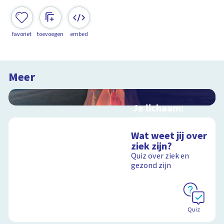
favoriet
toevoegen
embed
Meer
Je lichaam:
organen
Interactieve
Wat weet jij over
schoolplaat langs je
ziek zijn?
organen
Quiz over ziek en
gezond zijn
Schoolplaat
Quiz