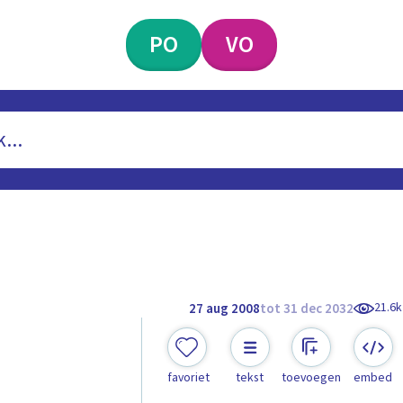
PO
VO
21.6k
27 aug 2008
tot 31 dec 2032
favoriet
tekst
toevoegen
embed