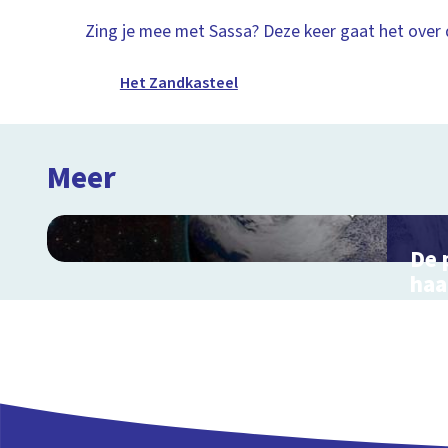
Zing je mee met Sassa? Deze keer gaat het over
Het Zandkasteel
Meer
De 
haa
ma
Inte
voor