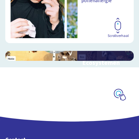
pollenallergie
Scrollverhaal
Ecosystemen
Interactieve
schoolplaat over de
Veluwe
Schoolplaat