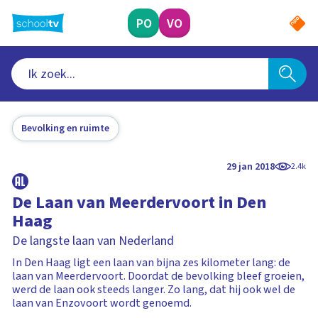
Ga
naar
PO
VO
hoofdinhoud
Bevolking en ruimte
29 jan 2018
2.4k
De Laan van Meerdervoort in Den
Haag
De langste laan van Nederland
In Den Haag ligt een laan van bijna zes kilometer lang: de
laan van Meerdervoort. Doordat de bevolking bleef groeien,
werd de laan ook steeds langer. Zo lang, dat hij ook wel de
laan van Enzovoort wordt genoemd.