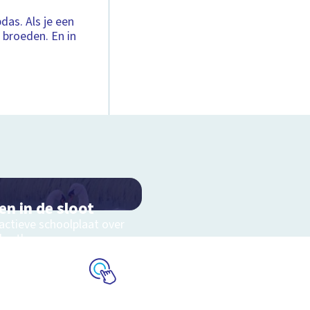
pdas. Als je een
u broeden. En in
en in de sloot
actieve schoolplaat over
slootleven
Schoolplaat