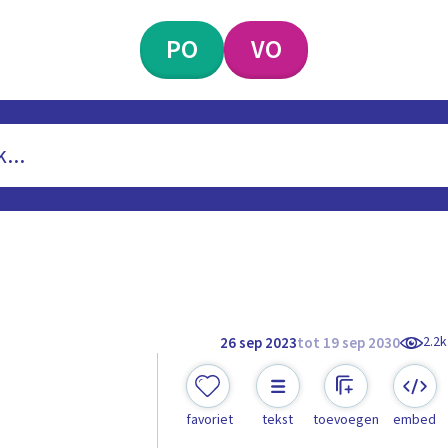
PO
VO
2.2k
26 sep 2023
tot 19 sep 2030
favoriet
tekst
toevoegen
embed