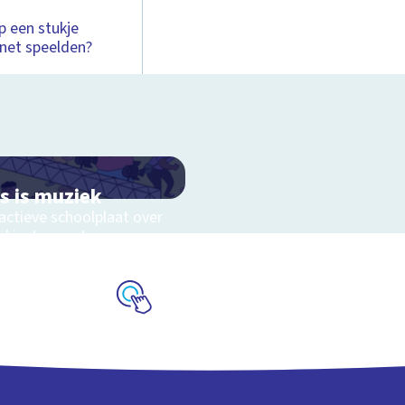
op een stukje
inet speelden?
es is muziek
actieve schoolplaat over
ekinstrumenten en
kstijlen
Schoolplaat