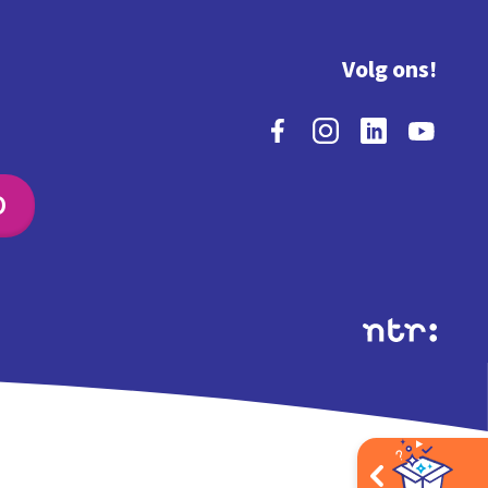
Volg ons!
O
Extra's