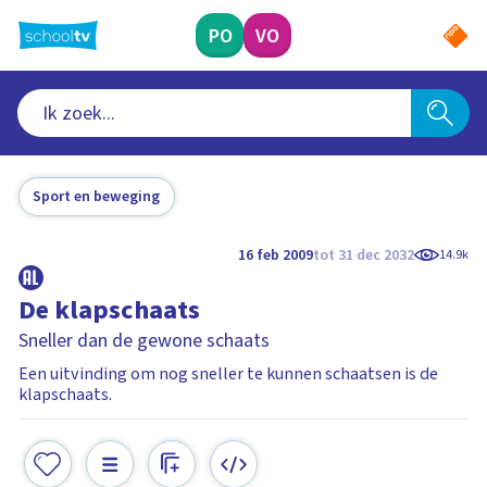
Ga
naar
PO
VO
hoofdinhoud
Sport en beweging
16 feb 2009
tot 31 dec 2032
14.9k
De klapschaats
Sneller dan de gewone schaats
Een uitvinding om nog sneller te kunnen schaatsen is de
klapschaats.