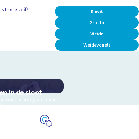
 stoere kuif!
Kievit
Grutto
Weide
Weidevogels
en in de sloot
actieve schoolplaat over
slootleven
Schoolplaat