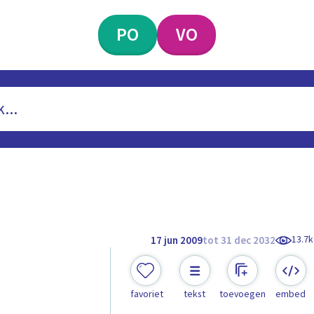
PO
VO
13.7k
17 jun 2009
tot 31 dec 2032
favoriet
tekst
toevoegen
embed
n