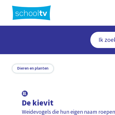
Ga
naar
hoofdinhoud
Dieren en planten
De kievit
Weidevogels die hun eigen naam roepe