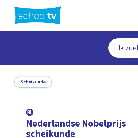
Ga
naar
hoofdinhoud
Scheikunde
Nederlandse Nobelprijs
scheikunde