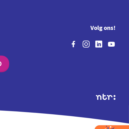
Volg ons!
O
Extra's