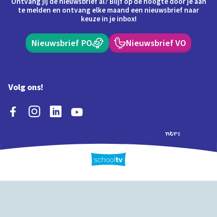
Ontvang jij de nieuwsbrief al? Blijf op de hoogte door je aan
te melden en ontvang elke maand een nieuwsbrief naar
keuze in je inbox!
Nieuwsbrief PO
Nieuwsbrief VO
Volg ons!
Extra's
Schooltv biedt meer
Quiz
Schoolplaat
Tijd