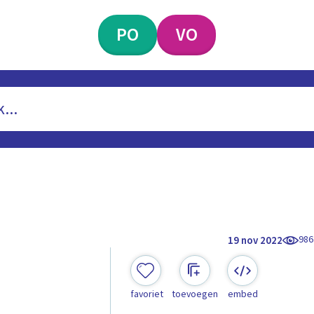
PO
VO
986
19 nov 2022
favoriet
toevoegen
embed