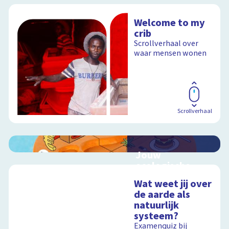
Welcome to my
crib
Scrollverhaal over
waar mensen wonen
Scrollverhaal
Jouw
ecologische
voetafdruk
Wat weet jij over
Ontdek hoe jouw
de aarde als
levensstijl invloed
natuurlijk
heeft op de aarde
systeem?
Examenquiz bij