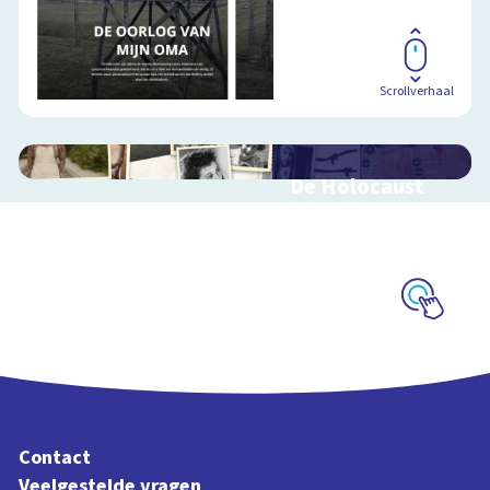
Scrollverhaal
De Holocaust
Interactieve
schoolplaat over de
Jodenvervolging
Schoolplaat
Contact
Veelgestelde vragen