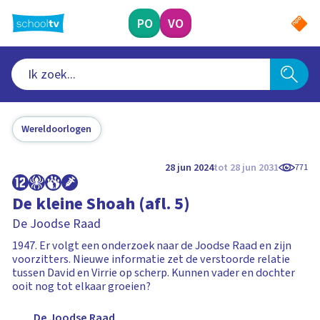
Ga
naar
PO
VO
hoofdinhoud
Wereldoorlogen
28 jun 2024
tot 28 jun 2031
771
De kleine Shoah (afl. 5)
De Joodse Raad
1947. Er volgt een onderzoek naar de Joodse Raad en zijn
voorzitters. Nieuwe informatie zet de verstoorde relatie
tussen David en Virrie op scherp. Kunnen vader en dochter
ooit nog tot elkaar groeien?
De Joodse Raad