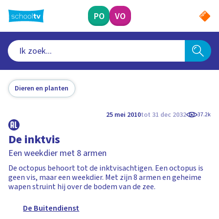
Ga
naar
PO
VO
hoofdinhoud
Dieren en planten
25 mei 2010
tot 31 dec 2032
37.2k
De inktvis
Een weekdier met 8 armen
De octopus behoort tot de inktvisachtigen. Een octopus is
geen vis, maar een weekdier. Met zijn 8 armen en geheime
wapen struint hij over de bodem van de zee.
De Buitendienst