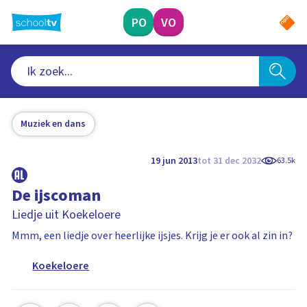
Ga
naar
PO
VO
hoofdinhoud
Muziek en dans
19 jun 2013
tot 31 dec 2032
63.5k
De ijscoman
Liedje uit Koekeloere
Mmm, een liedje over heerlijke ijsjes. Krijg je er ook al zin in?
Koekeloere