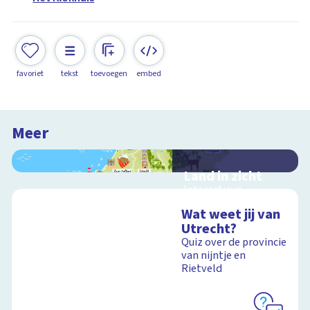
favoriet
tekst
toevoegen
embed
Meer
Land in zicht
Interactieve
schoolplaat over de
Wat weet jij van
twaalf provincies van
Utrecht?
Nederland
Quiz over de provincie
van nijntje en
Rietveld
Schoolplaat