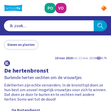
Ga
naar
PO
VO
hoofdinhoud
Dieren en planten
10 nov 2016
tot 12 mei 2028
2.7k
De hertenbronst
Burlende herten vechten om de vrouwtjes
Edelherten zijn echte versierders. In de bronsttijd doen ze
hun best om zoveel mogelijk vrouwtjes voor zich te winnen.
Dat doen ze door te burlen en te vechten met andere
herten. Soms wel tot de dood!
De Buitendienst